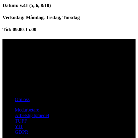
Datum:
v.41 (5, 6, 8/10)
Veckodag
: Måndag, Tisdag, Torsdag
Tid
: 09.00-15.00
Anpassa AB tror på ett tillgängligt samhälle för alla olika människor!
Vi vill vara ledande inom att ständigt förbättra funktionsvarierade
personers tillgänglighet och delaktighet i samhället.
Sidor
Om oss
Medarbetare
Arbetshjälpmedel
TUFF
YIT
GDPR