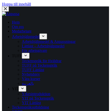
Hoppa till innehåll
Hem
Om oss
Medarbetare
Arbetshjälpmedel
Arbetshjälpmedel & Anpassningar
Lättläst – Arbetshjälpmedel
För arbetsgivare
TUFF
Teckenspråk för föräldrar
TUFF på Teckenspråk
TUFF Lättläst
Nyhetsbrev
Våra kurser
بالعربية
YIT
Yrkesintroduktion
YIT på Teckenspråk
YIT Lättläst
Teckenspråksutbildning