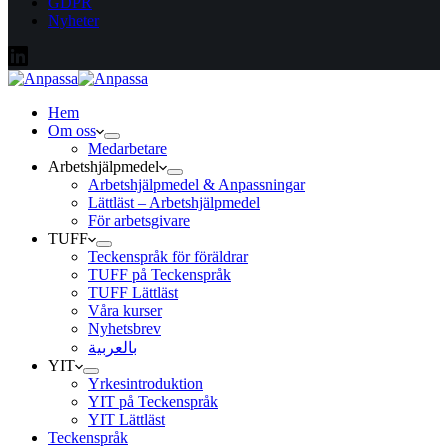
GDPR
Nyheter
Hem
Om oss
Medarbetare
Arbetshjälpmedel
Arbetshjälpmedel & Anpassningar
Lättläst – Arbetshjälpmedel
För arbetsgivare
TUFF
Teckenspråk för föräldrar
TUFF på Teckenspråk
TUFF Lättläst
Våra kurser
Nyhetsbrev
بالعربية
YIT
Yrkesintroduktion
YIT på Teckenspråk
YIT Lättläst
Teckenspråk