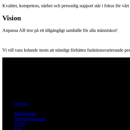
Kvalitet, kompetens, närhet och personlig support står i fokus för vårt 
Vision
Anpassa AB tror på ett tillgängligt samhälle för alla människor!
Vi vill vara ledande inom att ständigt förbättra funktionsvarierande pe
Anpassa AB tror på ett tillgängligt samhälle för alla olika människor! V
Sidor
Om oss
Medarbetare
Arbetshjälpmedel
TUFF
YIT