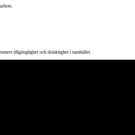
arbete.
rsoners tillgänglighet och delaktighet i samhället.
i vill vara ledande inom att ständigt förbättra funktionsvarierade person