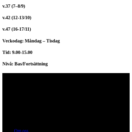
v.37 (7–8/9)
v.42 (12-13/10)
v.47 (16-17/11)
Veckodag
: Måndag – Tisdag
Tid
: 9.00-15.00
Nivå:
Bas/Fortsättning
Anpassa AB tror på ett tillgängligt samhälle för alla olika människor!
Vi vill vara ledande inom att ständigt förbättra funktionsvarierade
personers tillgänglighet och delaktighet i samhället.
Sidor
Om oss