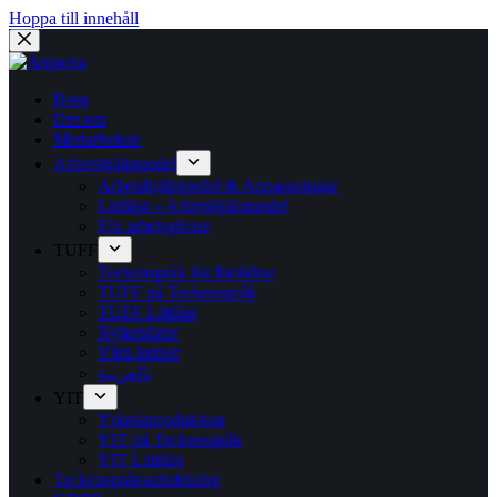
Hoppa till innehåll
Hem
Om oss
Medarbetare
Arbetshjälpmedel
Arbetshjälpmedel & Anpassningar
Lättläst – Arbetshjälpmedel
För arbetsgivare
TUFF
Teckenspråk för föräldrar
TUFF på Teckenspråk
TUFF Lättläst
Nyhetsbrev
Våra kurser
بالعربية
YIT
Yrkesintroduktion
YIT på Teckenspråk
YIT Lättläst
Teckenspråksutbildning