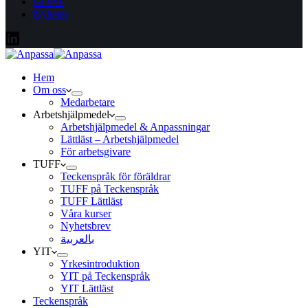
GDPR
Nyheter
Hem
Om oss
Medarbetare
Arbetshjälpmedel
Arbetshjälpmedel & Anpassningar
Lättläst – Arbetshjälpmedel
För arbetsgivare
TUFF
Teckenspråk för föräldrar
TUFF på Teckenspråk
TUFF Lättläst
Våra kurser
Nyhetsbrev
بالعربية
YIT
Yrkesintroduktion
YIT på Teckenspråk
YIT Lättläst
Teckenspråk