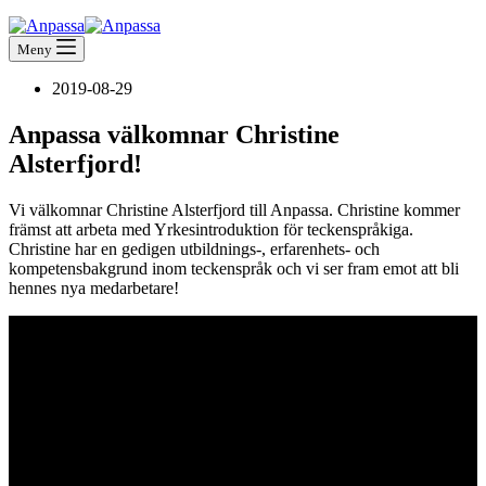
Meny
2019-08-29
Anpassa välkomnar Christine
Alsterfjord!
Vi välkomnar Christine Alsterfjord till Anpassa. Christine kommer
främst att arbeta med Yrkesintroduktion för teckenspråkiga.
Christine har en gedigen utbildnings-, erfarenhets- och
kompetensbakgrund inom teckenspråk och vi ser fram emot att bli
hennes nya medarbetare!
Anpassa AB tror på ett tillgängligt samhälle för alla olika människor!
Vi vill vara ledande inom att ständigt förbättra funktionsvarierade
personers tillgänglighet och delaktighet i samhället.