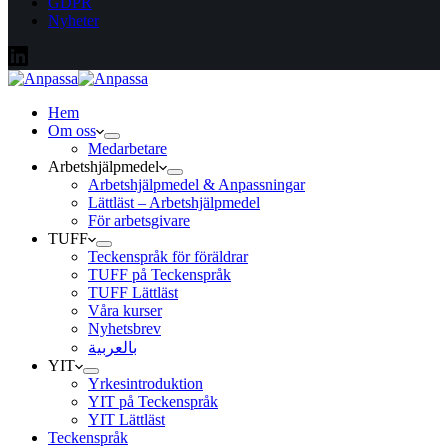
GDPR
Nyheter
Hem
Om oss
Medarbetare
Arbetshjälpmedel
Arbetshjälpmedel & Anpassningar
Lättläst – Arbetshjälpmedel
För arbetsgivare
TUFF
Teckenspråk för föräldrar
TUFF på Teckenspråk
TUFF Lättläst
Våra kurser
Nyhetsbrev
بالعربية
YIT
Yrkesintroduktion
YIT på Teckenspråk
YIT Lättläst
Teckenspråk