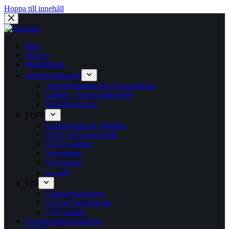
Hoppa till innehåll
Hem
Om oss
Medarbetare
Arbetshjälpmedel
Arbetshjälpmedel & Anpassningar
Lättläst – Arbetshjälpmedel
För arbetsgivare
TUFF
Teckenspråk för föräldrar
TUFF på Teckenspråk
TUFF Lättläst
Nyhetsbrev
Våra kurser
بالعربية
YIT
Yrkesintroduktion
YIT på Teckenspråk
YIT Lättläst
Teckenspråksutbildning